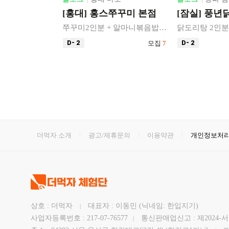
쭈꾸미 본점
[잠실] 풍년닭도리탕
쭈꾸미2인분 + 알마니볶음밥 제공
닭도리탕 2인분 + 쫄면사리 제공
모집
7
D- 2
모집
2
D- 2
더먹자 소개
광고/제휴문의
이용약관
개인정보처
상호 : 더먹자
대표자 : 이동민 (닉네임: 한입지기)
|
사업자등록번호 : 217-07-76577
통신판매업신고 : 제2024-서
|