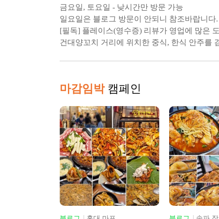
금요일, 토요일 - 낮시간만 방문 가능
일요일은 블로그 방문이 안되니 참조바랍니다.
[필독] 플레이스(영수증) 리뷰가 영업에 많은 
건대양꼬치 거리에 위치한 중식, 한식 안주를
마감임박
캠페인
마포
블로그
송파 잠실
블로그
수원/화