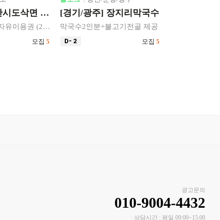
 장지리막국수
[청주] 신육풍
불고기전골 제공
50,000원 제공 (모든 고기 주문 가능)
모집
5
D- 2
모집
5
D- 2
광고문의
010-9004-4432
· 상담시간 : 평일 09:00~15:00