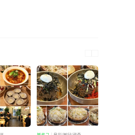
당/광주
블로그
청주/제천/충주
블로그
남양주