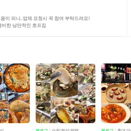
도움이 되니, 업체 요청시 꼭 참여 부탁드려요!
 겸비한 낭만적인 호프집
성/평택
블로그
홍대 마포
블로그
용인/분