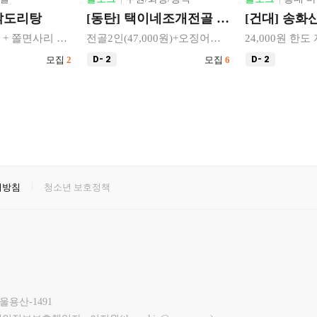
[동탄] 택이네조개전골 동탄점
[건대] 송화산시도삭면 본점
[경기/광주]
전골2인(47,000원)+오징어다리튀김+만두튀김+보리밥셀프 무료 제공
24,000원 한도 자유이용권 (2~3가지 요리 주문가능) 제공
막국수2인분+
모집
6
D- 2
모집
5
D- 2
리방침
청소년 보호정책
울용산-1491