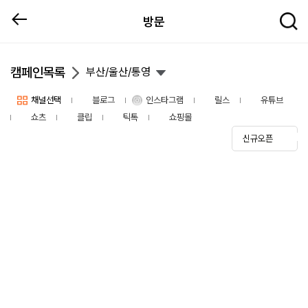
방문
캠페인목록
부산/울산/통영
채널선택
블로그
인스타그램
릴스
유튜브
쇼츠
클립
틱톡
쇼핑몰
신규오픈