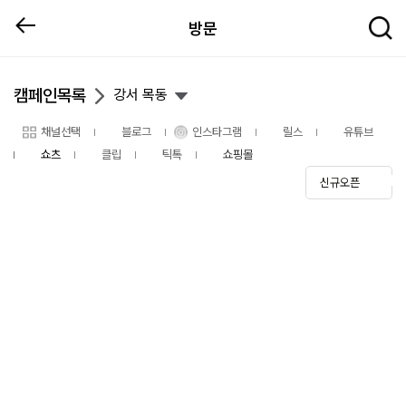
방문
캠페인목록
강서 목동
채널선택
블로그
인스타그램
릴스
유튜브
쇼츠
클립
틱톡
쇼핑몰
신규오픈