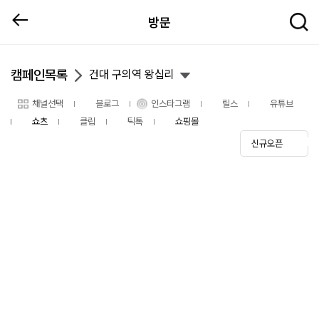
방문
캠페인목록
건대 구의역 왕십리
채널선택
블로그
인스타그램
릴스
유튜브
쇼츠
클립
틱톡
쇼핑몰
신규오픈