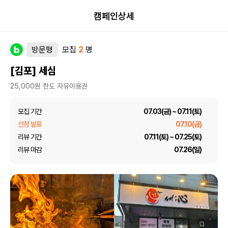
캠페인상세
방문형
모집
2
명
[김포] 세심
25,000원 한도 자유이용권
모집 기간
07.03(금) ~ 07.11(토)
선정 발표
07.10(금)
리뷰 기간
07.11(토) ~ 07.25(토)
리뷰 마감
07.26(일)