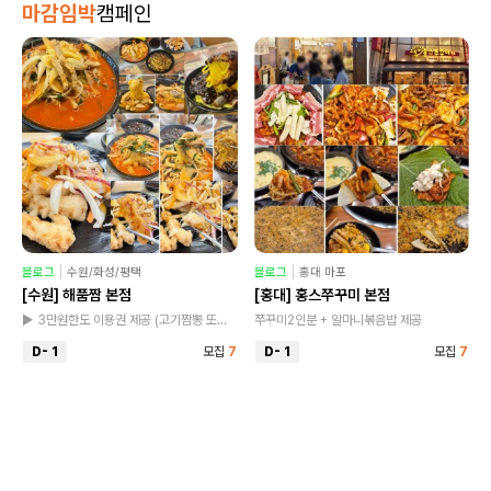
마감임박
캠페인
블로그
수원/화성/평택
블로그
홍대 마포
[수원] 해품짬 본점
[홍대] 홍스쭈꾸미 본점
▶ 3만원한도 이용권 제공 (고기짬뽕 또는 알곤니짬뽕 꼭 선택)
쭈꾸미2인분 + 알마니볶음밥 제공
D- 1
모집
7
D- 1
모집
7