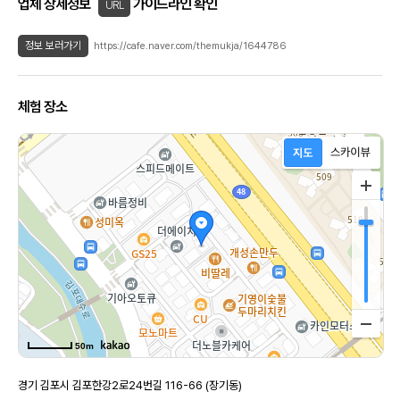
업체 상세정보
가이드라인 확인
URL
정보 보러가기
https://cafe.naver.com/themukja/1644786
체험 장소
50m
경기 김포시 김포한강2로24번길 116-66 (장기동)