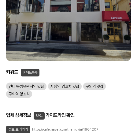
키워드
키워드복사
건대 뚝섬유원지역 맛집
자양역 양꼬치 맛집
구의역 맛집
구의역 양꼬치
업체 상세정보
가이드라인 확인
URL
정보 보러가기
https://cafe.naver.com/themukja/1664207