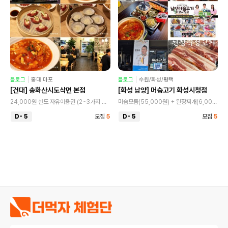
블로그
홍대 마포
블로그
수원/화성/평택
[건대] 송화산시도삭면 본점
[화성 남양] 머슴고기 화성시청점
24,000원 한도 자유이용권 (2~3가지 요리 주문가능) 제공
머슴모듬(55,000원) + 된장찌개(6,000) 제공
D- 5
모집
5
D- 5
모집
5