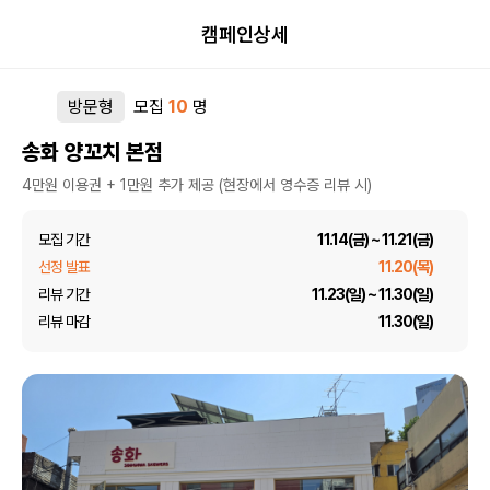
캠페인상세
방문형
모집
10
명
송화 양꼬치 본점
4만원 이용권 + 1만원 추가 제공 (현장에서 영수증 리뷰 시)
모집 기간
11.14(금) ~ 11.21(금)
선정 발표
11.20(목)
리뷰 기간
11.23(일) ~ 11.30(일)
리뷰 마감
11.30(일)